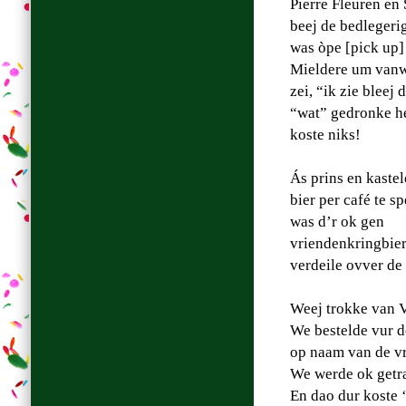
Pierre Fleuren en
beej de bedlegeri
was òpe [pick up]
Mieldere um vanwe
zei, “ik zie bleej
“wat” gedronke he
koste niks!
Ás prins en kastel
bier per café te s
was d’r ok gen
vriendenkringbier 
verdeile ovver de 
Weej trokke van V
We bestelde vur d
op naam van de vri
We werde ok getra
En dao dur koste ‘