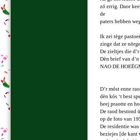
zó errig. Daor ke
de
paters hebben weg
Ik zei tège pastoe
zinge dat ze nörg
De zieltjes die d’
Dèn brief van d’n
NAO DE HOEËGM
D’r móst enne rao
dèn kós ‘t best s
heej praotte en ho
De raod bestond ü
op de foto van 19
De residentie was
beziejes [de kant