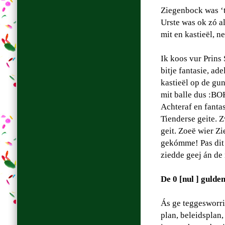
Ziegenbock was ‘
Urste was ok zó a
mit en kastieël, n
Ik koos vur Prins 
bitje fantasie, ade
kastieël op de gun
mit balle dus :BO
Achteraf en fantas
Tienderse geite. 
geit. Zoeë wier Zi
gekómme! Pas dit 
ziedde geej án d
De 0 [nul ] guld
Ás ge teggesworrig
plan, beleidsplan,