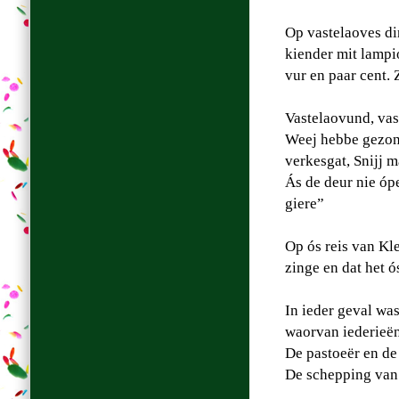
Op vastelaoves di
kiender mit lampio
vur en paar cent.
Vastelaovund, vas
Weej hebbe gezong
verkesgat, Snijj m
Ás de deur nie ópe
giere”
Op ós reis van Kl
zinge en dat het ó
In ieder geval wa
waorvan iederieën 
De pastoeër en de
De schepping van 