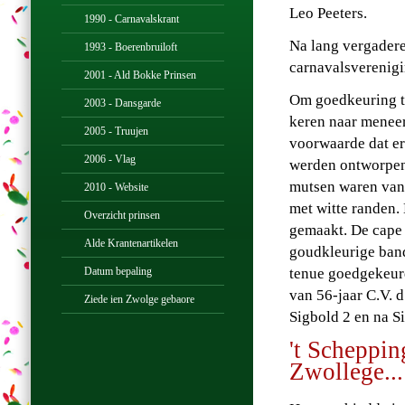
Leo Peeters.
1990 - Carnavalskrant
Na lang vergader
1993 - Boerenbruiloft
carnavalsverenigin
2001 - Ald Bokke Prinsen
Om goedkeuring te
2003 - Dansgarde
keren naar meneer 
2005 - Truujen
voorwaarde dat er
2006 - Vlag
werden ontworpen 
mutsen waren van 
2010 - Website
met witte randen.
Overzicht prinsen
gemaakt. De cape 
Alde Krantenartikelen
goudkleurige band
Datum bepaling
tenue goedgekeur
van 56-jaar C.V. 
Ziede ien Zwolge gebaore
Sigbold 2 en na S
't Scheppin
Zwollege...