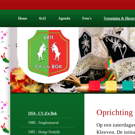
Home
6x11
Agenda
Foto's
Vereniging & Histor
Oprichting
1954 - CV d'n Bok
1980 - Jeugdcarnaval
Op een zaterdagav
Kleeven. De initi
1985 - Hoëge Noë(d)t