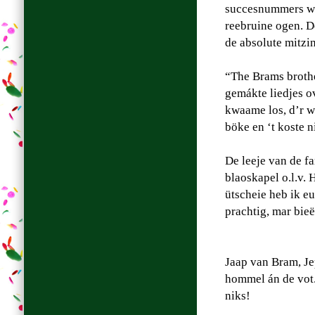
succesnummers wa
reebruine ogen. D
de absolute mitzin
“The Brams brothe
gemákte liedjes o
kwaame los, d’r wa
böke en ‘t koste n
De leeje van de f
blaoskapel o.l.v.
ütscheie heb ik e
prachtig, mar bieë
Jaap van Bram, Je
hommel án de vot. 
niks!