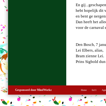
En gij , geschape
hebt hopelijk dit
en bent ge nergen
Dan heeft het all
voor de carnaval
Den Bosch, 7 janu
Lei Elbers, alias,
Bram zienne Lei.
Prins Sigbold dun
Gesponsord door MindWorkz
Home
6x11
Age