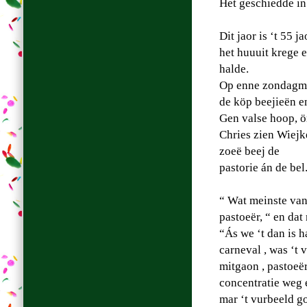
Het geschiedde in
Dit jaor is ‘t 55 
het huuuit krege 
halde.
Op enne zondagme
de köp beejieën e
Gen valse hoop, ö
Chries zien Wiejk
zoeë beej de
pastorie án de bel
“ Wat meinste van 
pastoeër, “ en da
“Ás we ‘t dan is 
carneval , was ‘t 
mitgaon , pastoeër
concentratie weg 
mar ‘t vurbeeld g