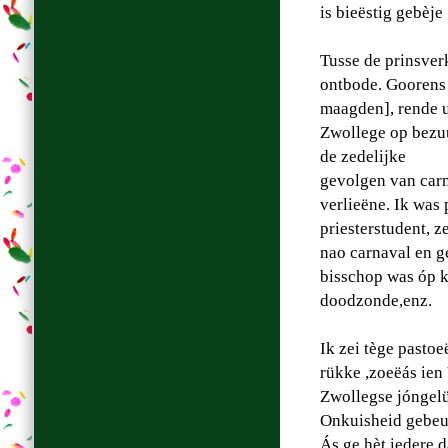
is bieëstig gebèje
Tusse de prinsverk
ontbode. Goorens 
maagden], rende u
Zwollege op bezuu
de zedelijke
gevolgen van carn
verlieëne. Ik was 
priesterstudent, z
nao carnaval en g
bisschop was óp 
doodzonde,enz.
Ik zei tège pasto
rükke ,zoeëás ien
Zwollegse jóngelüj
Onkuisheid gebeurd
Ás ge hèt iedere d