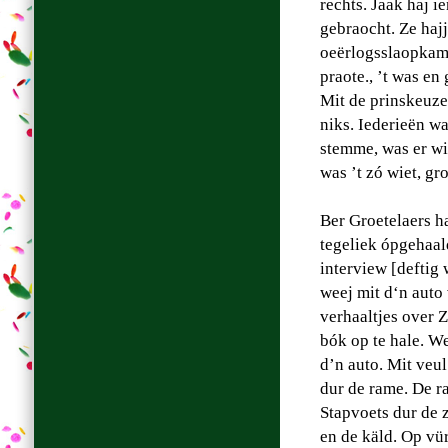
rechts. Jaak haj i
gebraocht. Ze haj
oeërlogsslaopkame
praote., ’t was en 
Mit de prinskeuze 
niks. Iederieën w
stemme, was er wi
was ’t zó wiet, gr
Ber Groetelaers h
tegeliek ópgehaald
interview [deftig 
weej mit d‘n auto 
verhaaltjes over 
bók op te hale. We
d’n auto. Mit veu
dur de rame. De r
Stapvoets dur de 
en de käld. Op vü