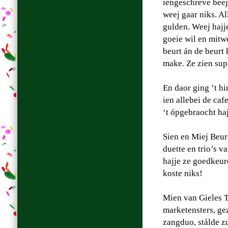
iengeschreve beej
weej gaar niks. Al
gulden. Weej hajj
goeie wil en mitw
beurt án de beurt 
make. Ze zien supe
En daor ging ’t hi
ien allebei de ca
‘t ópgebraocht haj
Sien en Miej Beurs
duette en trio’s v
hajje ze goedkeure
koste niks!
Mien van Gieles T
marketensters, gez
zangduo, stálde z