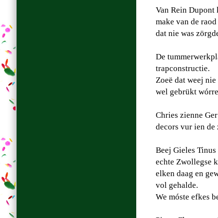
Van Rein Dupont k
make van de raod v
dat nie was zörgde
De tummerwerkplá
trapconstructie.
Zoeë dat weej nie 
wel gebrükt wórre,
Chries zienne Ger
decors vur ien de 
Beej Gieles Tinus
echte Zwollegse k
elken daag en gew
vol gehalde.
We móste efkes be