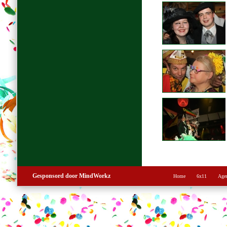
Gesponsord door MindWorkz
Home
6x11
Age