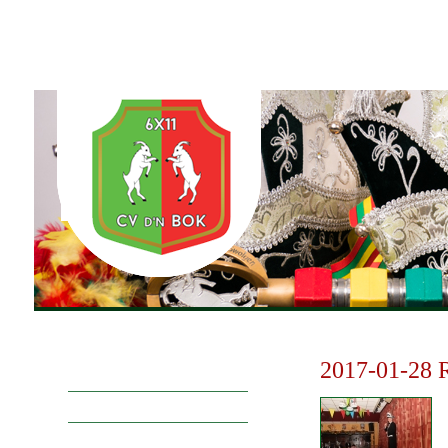
Home
6x11
Agenda
Foto's
Vereniging & Histor
2017-01-28 
Actuele foto's
ABP
Prinsengalerij