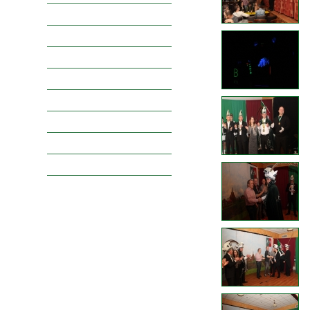
Raad van Elf
Vorsten
Narren
Jeugdprinsengalerij
Jeugdraadgalerij
Boerenbruidsparen
Spelersgroepen
Oppertruuje