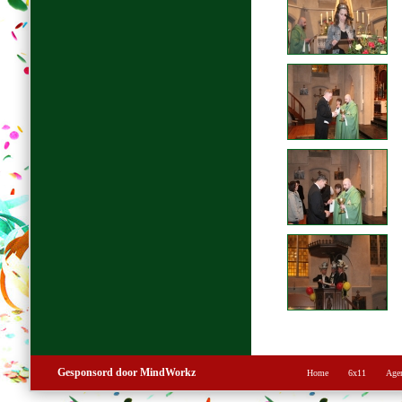
Gesponsord door MindWorkz
Home
6x11
Age