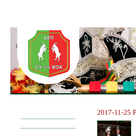
Home
6x11
Agenda
Foto's
Vereniging & Histor
2017-11-25 P
Actuele foto's
ABP
Prinsengalerij