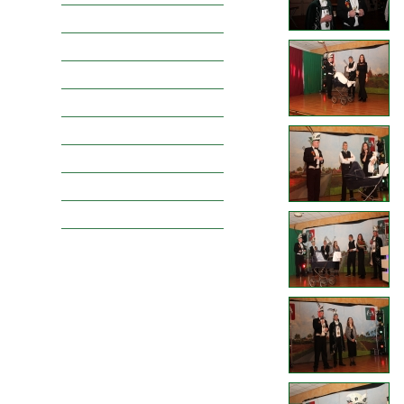
Raad van Elf
Vorsten
Narren
Jeugdprinsengalerij
Jeugdraadgalerij
Boerenbruidsparen
Spelersgroepen
Oppertruuje