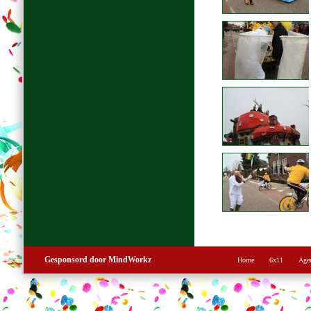
Gesponsord door MindWorkz
Home
6x11
Age