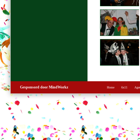
Gesponsord door MindWorkz
Home
6x11
Age