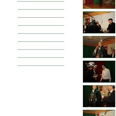
Raad van Elf
Vorsten
Narren
Jeugdprinsengalerij
Jeugdraadgalerij
Boerenbruidsparen
Spelersgroepen
Oppertruuje