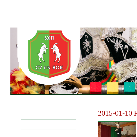
Home
6x11
Agenda
Foto's
Vereniging & Histor
2015-01-10 P
Actuele foto's
ABP
Prinsengalerij