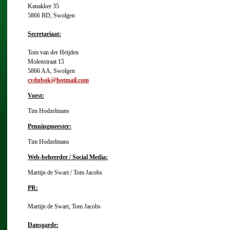
Kanakker 35
5866 BD, Swolgen
Secretariaat:
Tom van der Heijden
Molenstraat 15
5866 AA, Swolgen
cvdnbok
@hotmail.com
Vorst:
Tim Hodzelmans
Penningmeester:
Tim Hodzelmans
Web-beheerder / Social Media:
Martijn de Swart / Tom Jacobs
PR:
Martijn de Swart, Tom Jacobs
Dansgarde: