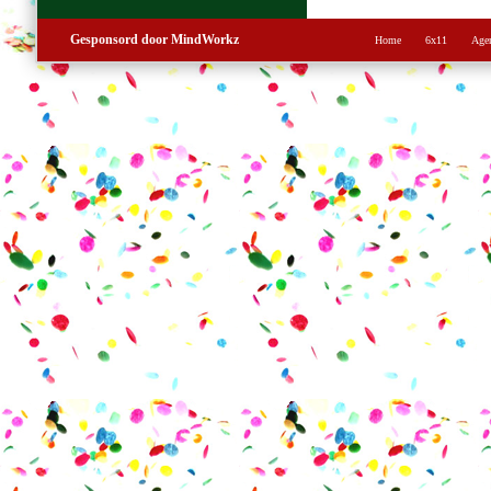
Gesponsord door MindWorkz
Home
6x11
Age